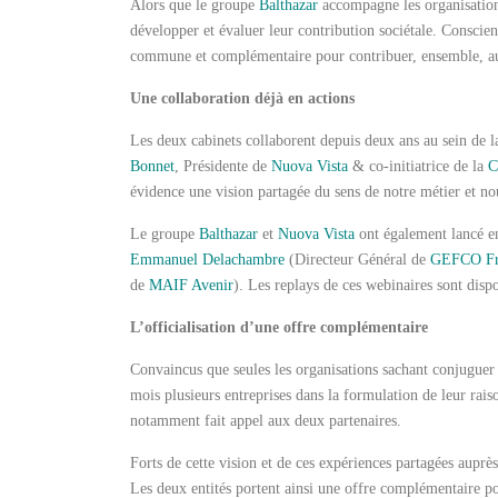
Alors que le groupe
Balthazar
accompagne les organisation
développer et évaluer leur contribution sociétale. Conscie
commune et complémentaire pour contribuer, ensemble, au d
Une collaboration déjà en actions
Les deux cabinets collaborent depuis deux ans au sein de 
Bonnet
, Présidente de
Nuova Vista
& co-initiatrice de la
C
évidence une vision partagée du sens de notre métier et n
Le groupe
Balthazar
et
Nuova Vista
ont également lancé en
Emmanuel Delachambre
(Directeur Général de
GEFCO Fr
de
MAIF Avenir
). Les replays de ces webinaires sont disp
L’officialisation d’une offre complémentaire
Convaincus que seules les organisations sachant conjugue
mois plusieurs entreprises dans la formulation de leur rai
notamment fait appel aux deux partenaires.
Forts de cette vision et de ces expériences partagées auprè
Les deux entités portent ainsi une offre complémentaire po