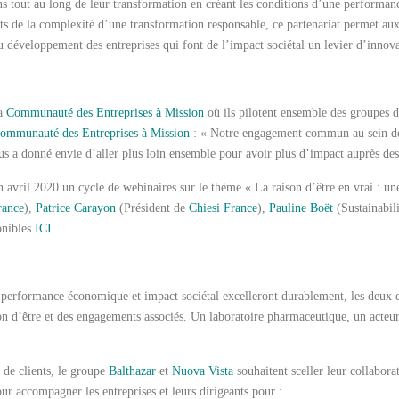
s tout au long de leur transformation en créant les conditions d’une performa
nts de la complexité d’une transformation responsable, ce partenariat permet a
éveloppement des entreprises qui font de l’impact sociétal un levier d’innova
la
Communauté des Entreprises à Mission
où ils pilotent ensemble des groupes d
ommunauté des Entreprises à Mission
: « Notre engagement commun au sein d
ous a donné envie d’aller plus loin ensemble pour avoir plus d’impact auprès d
 avril 2020 un cycle de webinaires sur le thème « La raison d’être en vrai : une
ance
),
Patrice Carayon
(Président de
Chiesi France
),
Pauline Boët
(Sustainabil
onibles
ICI
.
r performance économique et impact sociétal excelleront durablement, les deux
son d’être et des engagements associés. Un laboratoire pharmaceutique, un acteu
s de clients, le groupe
Balthazar
et
Nuova Vista
souhaitent sceller leur collaborat
ur accompagner les entreprises et leurs dirigeants pour :