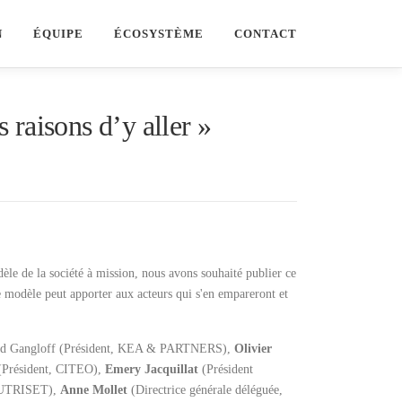
N
ÉQUIPE
ÉCOSYSTÈME
CONTACT
 raisons d’y aller »
èle de la société à mission, nous avons souhaité publier ce
ce modèle peut apporter aux acteurs qui s'en empareront et
aud Gangloff (Président, KEA & PARTNERS),
Olivier
Président, CITEO),
Emery Jacquillat
(Président
NUTRISET),
Anne Mollet
(Directrice générale déléguée,