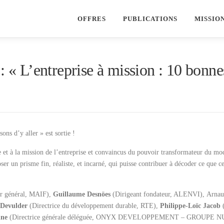
OFFRES
PUBLICATIONS
MISSIO
: « L’entreprise à mission : 10 bonnes
ons d’y aller » est sortie !
 et à la mission de l’entreprise et convaincus du pouvoir transformateur du mod
ser un prisme fin, réaliste, et incarné, qui puisse contribuer à décoder ce que 
r général, MAIF),
Guillaume Desnöes
(Dirigeant fondateur, ALENVI), Arn
 Devulder
(Directrice du développement durable, RTE),
Philippe-Loïc Jacob
(
nne
(Directrice générale déléguée, ONYX DEVELOPPEMENT – GROUPE 