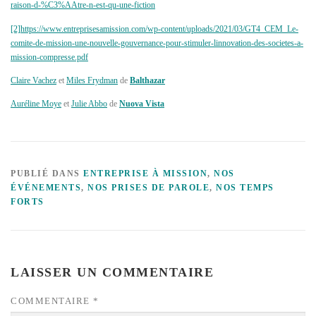
raison-d-%C3%AAtre-n-est-qu-une-fiction
[2]https://www.entreprisesamission.com/wp-content/uploads/2021/03/GT4_CEM_Le-
comite-de-mission-une-nouvelle-gouvernance-pour-stimuler-linnovation-des-societes-a-
mission-compresse.pdf
Claire Vachez
et
Miles Frydman
de
Balthazar
Auréline Moye
et
Julie Abbo
de
Nuova Vista
PUBLIÉ DANS
ENTREPRISE À MISSION
,
NOS
ÉVÉNEMENTS
,
NOS PRISES DE PAROLE
,
NOS TEMPS
FORTS
LAISSER UN COMMENTAIRE
COMMENTAIRE
*