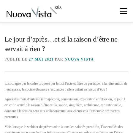
Aller
au
Menu
contenu
OFFRES
PUBLICATIONS
MISSION
Le jour d’après…et si la raison d’être ne
servait à rien ?
ÉQUIPE
ÉCOSYSTÈME
CONTACT
PUBLIÉ LE
27 MAI 2021
PAR
NUOVA VISTA
Encouragée par le cadre proposé par la Loi Pacte et fière de participer à la réinvention de
l’entreprise, la société Badasse s’est lancée : elle a défini sa raison d’être !
Après des mois d’intense introspection, concertation, exploration et réflexion, le jour J
est enfin arrivé : la raison d’être est là, solide, singulière, ambitieuse, aspirationnelle,
donnant à la fois du sens aux collaborateurs, aux clients et à l’ensemble des parties
prenantes.
Mais lorsque le webinar de présentation à tous les salariés prend fin, l’assemblée des
participants est traversée d’un frémissement. Chacun regarde son collègue sur l’écran