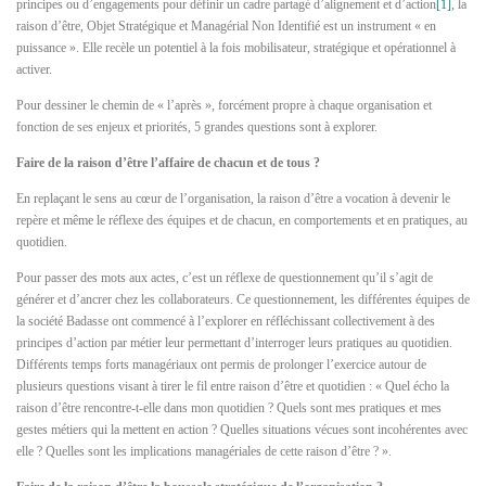
principes ou d’engagements pour définir un cadre partagé d’alignement et d’action
[1]
, la
raison d’être, Objet Stratégique et Managérial Non Identifié est un instrument « en
puissance ». Elle recèle un potentiel à la fois mobilisateur, stratégique et opérationnel à
activer.
Pour dessiner le chemin de « l’après », forcément propre à chaque organisation et
fonction de ses enjeux et priorités, 5 grandes questions sont à explorer.
Faire de la raison d’être l’affaire de chacun et de tous ?
En replaçant le sens au cœur de l’organisation, la raison d’être a vocation à devenir le
repère et même le réflexe des équipes et de chacun, en comportements et en pratiques, au
quotidien.
Pour passer des mots aux actes, c’est un réflexe de questionnement qu’il s’agit de
générer et d’ancrer chez les collaborateurs. Ce questionnement, les différentes équipes de
la société Badasse ont commencé à l’explorer en réfléchissant collectivement à des
principes d’action par métier leur permettant d’interroger leurs pratiques au quotidien.
Différents temps forts managériaux ont permis de prolonger l’exercice autour de
plusieurs questions visant à tirer le fil entre raison d’être et quotidien : « Quel écho la
raison d’être rencontre-t-elle dans mon quotidien ? Quels sont mes pratiques et mes
gestes métiers qui la mettent en action ? Quelles situations vécues sont incohérentes avec
elle ? Quelles sont les implications managériales de cette raison d’être ? ».