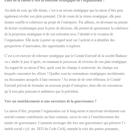
Faire de la raison d’être la boussole stratégique de l’organisation ?
Au-delà du sens qu’elle donne, c’est à un niveau stratégique que la raison d’être peut
également révéler son plein potentiel. Clé de voute de la vision stratégique, elle peut
donner souffle et cohérence au projet de l’entreprise. Par ailleurs, en devenant un prisme
de lecture systématique pour la prise de décision, elle permet de questionner la cohérence
de la projection stratégique et de son exécution avec l’identité et la vocation de
l’organisation. Elle incite à porter un regard neuf sur l’activité et à identifier des
perspectives d’innovation, des opportunités à explorer.
C’est à cet exercice de relecture stratégique que le Comité Exécutif de la société Badasse
va s’atteler le jour d’après, en entamant le processus de révision de son plan stratégique.
Au regard de sa raison d’être, quels sont les champs à surinvestir, les champs sur
lesquels concentrer les efforts ? Quelles sont les orientations stratégiques incohérentes
ou dissonantes auxquels il faut renoncer ? Au terme de de cette réflexion, le Comité
Exécutif prévoit de formuler un nouveau projet d’entreprise, dont elle est convaincue
qu’il sera plus puissant et ambitieux que le précédent.
Vers un enrichissement et une ouverture de la gouvernance ?
La raison d’être, projetant l’organisation sur le long-terme et inscrivant résolument son
activité comme contributrice au bien commun, ouvre la voie à l’enrichissement des
modes de gouvernance. Comment envisager dès lors une gouvernance qui préserve l’«
intérêt social » (cf. art. 1833 du Code Civil), entende la voix des parties prenantes,