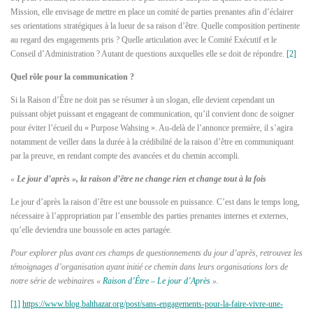
Mission, elle envisage de mettre en place un comité de parties prenantes afin d’éclairer
ses orientations stratégiques à la lueur de sa raison d’être. Quelle composition pertinente
au regard des engagements pris ? Quelle articulation avec le Comité Exécutif et le
Conseil d’Administration ? Autant de questions auxquelles elle se doit de répondre.
[2]
Quel rôle pour la communication ?
Si la Raison d’Être ne doit pas se résumer à un slogan, elle devient cependant un
puissant objet puissant et engageant de communication, qu’il convient donc de soigner
pour éviter l’écueil du « Purpose Wahsing ». Au-delà de l’annonce première, il s’agira
notamment de veiller dans la durée à la crédibilité de la raison d’être en communiquant
par la preuve, en rendant compte des avancées et du chemin accompli.
«
Le jour d’après », la raison d’être ne change rien et change tout à la fois
Le jour d’après la raison d’être est une boussole en puissance. C’est dans le temps long,
nécessaire à l’appropriation par l’ensemble des parties prenantes internes et externes,
qu’elle deviendra une boussole en actes partagée.
Pour explorer plus avant ces champs de questionnements du jour d’après, retrouvez les
témoignages d’organisation ayant initié ce chemin dans leurs organisations lors de
notre série de webinaires «
Raison d’Être – Le jour d’Après
».
[1]
https://www.blog.balthazar.org/post/sans-engagements-pour-la-faire-vivre-une-