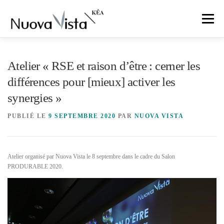
Aller
au
Menu
contenu
OFFRES
PUBLICATIONS
MISSION
Atelier « RSE et raison d’être : cerner les
différences pour [mieux] activer les
ÉQUIPE
ÉCOSYSTÈME
CONTACT
synergies »
PUBLIÉ LE
9 SEPTEMBRE 2020
PAR
NUOVA VISTA
Atelier organisé par Nuova Vista le 8 septembre dans le cadre du Salon
PRODURABLE 2020.