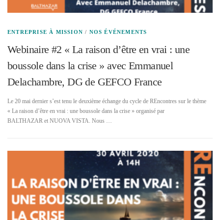
ENTREPRISE À MISSION
/
NOS ÉVÉNEMENTS
Webinaire #2 « La raison d’être en vrai : une
boussole dans la crise » avec Emmanuel
Delachambre, DG de GEFCO France
Le 20 mai dernier s’est tenu le deuxième échange du cycle de REncontres sur le thème
« La raison d’être en vrai : une boussole dans la crise » organisé par
BALTHAZAR et NUOVA VISTA. Nous …